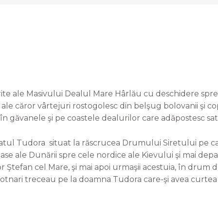
te ale Masivului Dealul Mare Hârlău cu deschidere spre 
 ale căror vârtejuri rostogolesc din belşug bolovanii şi cop
în găvanele şi pe coastele dealurilor care adăpostesc satul
atul Tudora situat la răscrucea Drumului Siretului pe ca
ase ale Dunării spre cele nordice ale Kievului şi mai de
 Ştefan cel Mare, şi mai apoi urmaşii acestuia, în drum 
tnari treceau pe la doamna Tudora care-şi avea curtea î