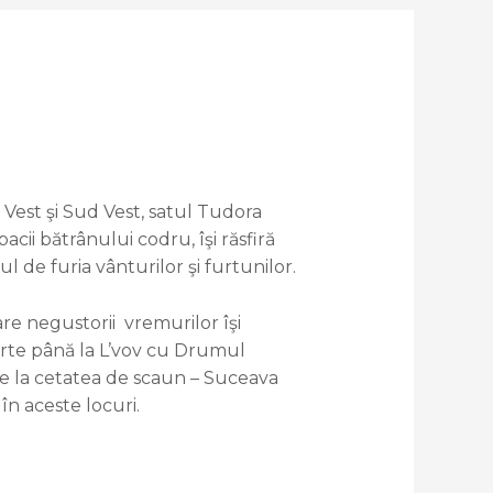
Vest şi Sud Vest, satul Tudora
acii bătrânului codru, îşi răsfiră
 de furia vânturilor şi furtunilor.
re negustorii vremurilor îşi
parte până la L’vov cu Drumul
de la cetatea de scaun – Suceava
n aceste locuri.