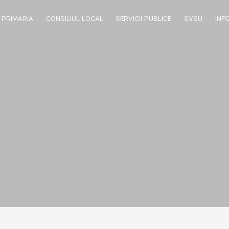
PRIMARIA
CONSILIUL LOCAL
SERVICII PUBLICE
SVSU
INFO