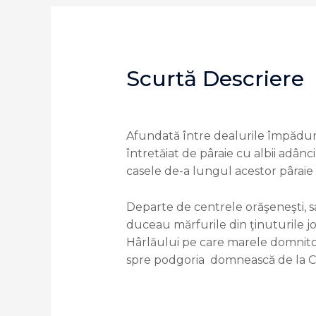
Scurtă Descriere
Afundată între dealurile împăduri
întretăiat de pâraie cu albii adânci
casele de-a lungul acestor pâraie 
Departe de centrele orăşeneşti, s
duceau mărfurile din ţinuturile jo
Hârlăului pe care marele domnitor
spre podgoria domnească de la Co